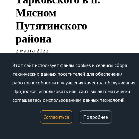
Мясном
Путятинского
района
2 марта 2022
Этот сайт использует файлы cookies и сервисы сбора
технических данных посетителей для обеспечения
работоспособности и улучшения качества обслуживания.
Продолжая использовать наш сайт, вы автоматически
1 марта состоялось совещание по вопросам
соглашаетесь с использованием данных технологий.
строительства Центра А. Тарковского в п.
Мясном Путятинского района, которое
Согласиться
Подробнее
прошло в формате видеоконференцсвязи.
В итоговом обсуждении предпроектных