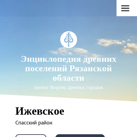
Энциклопедия древних
поселений Рязанской
области
проект Форума древних городов
Ижевское
Спасский район