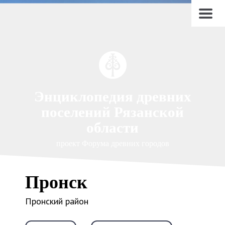
Энциклопедия древних
поселений Рязанской
области
проект Форума древних городов
Пронск
Пронский район