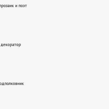
прозаик и поэт
, декоратор
подполковник