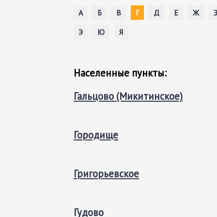
А
Б
В
Г
Д
Е
Ж
Э
Ю
Я
Населенные пункты:
Гальцово (Микитинское)
Городище
Григорьевское
Гудово