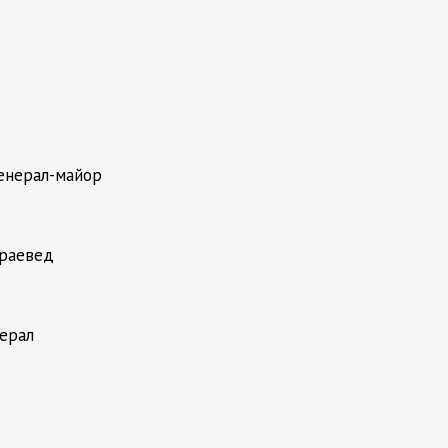
генерал-майор
краевед
нерал